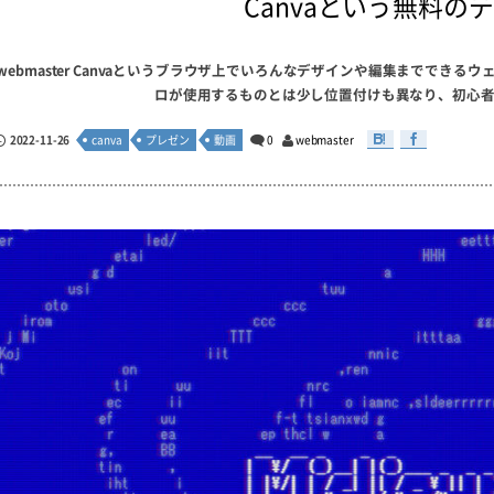
Canvaという無料の
webmaster Canvaというブラウザ上でいろんなデザインや編集までで
ロが使用するものとは少し位置付けも異なり、初心者に
2022-11-26
canva
プレゼン
動画
0
webmaster