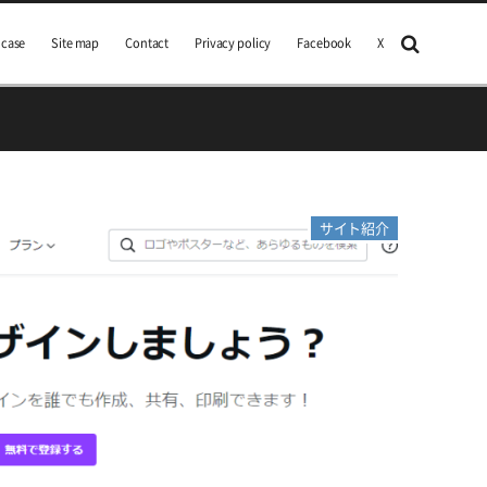
 case
Site map
Contact
Privacy policy
Facebook
X
サイト紹介