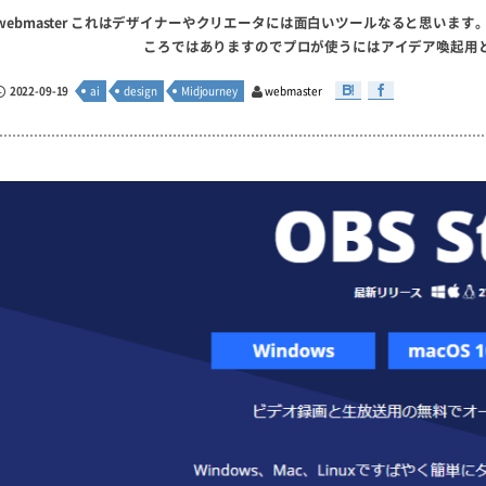
webmaster これはデザイナーやクリエータには面白いツールなると思い
ころではありますのでプロが使うにはアイデア喚起用とし
2022-09-19
ai
design
Midjourney
webmaster