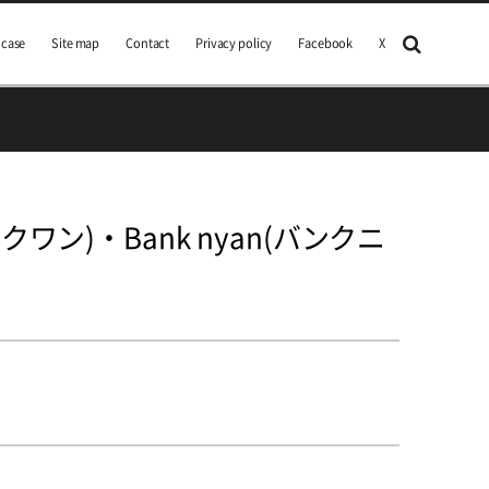
 case
Site map
Contact
Privacy policy
Facebook
X
クワン)・Bank nyan(バンクニ