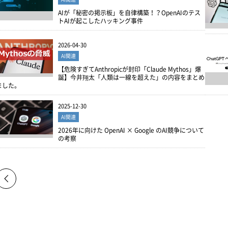
AIが「秘密の掲示板」を自律構築！？OpenAIのテス
トAIが起こしたハッキング事件
2026-04-30
AI関連
【危険すぎてAnthropicが封印「Claude Mythos」爆
誕】今井翔太「人類は一線を超えた」の内容をまとめ
ました。
2025-12-30
AI関連
2026年に向けた OpenAI × Google のAI競争について
の考察