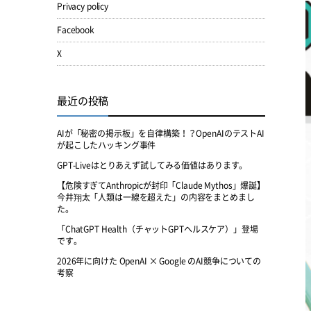
Privacy policy
Facebook
X
最近の投稿
AIが「秘密の掲示板」を自律構築！？OpenAIのテストAI
が起こしたハッキング事件
GPT-Liveはとりあえず試してみる価値はあります。
【危険すぎてAnthropicが封印「Claude Mythos」爆誕】
今井翔太「人類は一線を超えた」の内容をまとめまし
た。
「ChatGPT Health（チャットGPTヘルスケア）」登場
です。
2026年に向けた OpenAI × Google のAI競争についての
考察