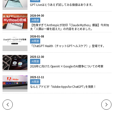
GPT-Liveはとりあえず試してみる価値はあります。
2026-04-30
AI関連
【危険すぎてAnthropicが封印「Claude Mythos」爆誕】今井翔
太「人類は一線を超えた」の内容をまとめました。
2026-01-08
AI関連
「ChatGPT Health（チャットGPTヘルスケア）」登場です。
2025-12-30
AI関連
2026年に向けた OpenAI × Google のAI競争についての考察
2025-12-11
AI関連
なんとアドビが「Adobe Apps for ChatGPT｣を発表！