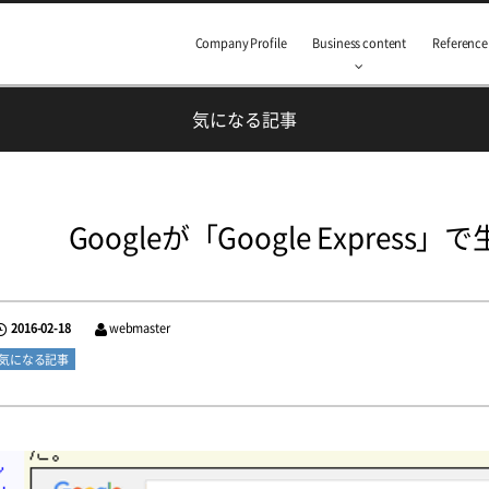
Company Profile
Business content
Reference
気になる記事
Googleが「Google Expre
2016-02-18
webmaster
気になる記事