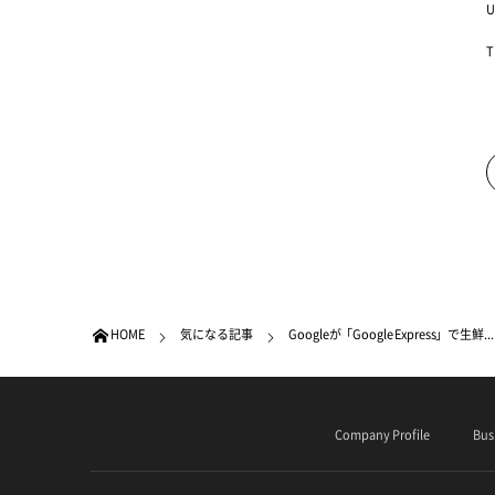
U
T
HOME
気になる記事
Googleが「Google Express」で生鮮...
Company Profile
Bus