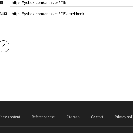
RL
BURL
iness content
Reference case
Site map
Contact
Privacy pol