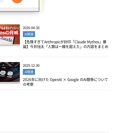
2026-04-30
AI関連
【危険すぎてAnthropicが封印「Claude Mythos」爆
誕】今井翔太「人類は一線を超えた」の内容をまとめ
。
2025-12-30
AI関連
2026年に向けた OpenAI × Google のAI競争について
の考察