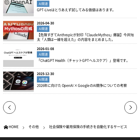
AI関連
GPT-Liveはとりあえず試してみる価値はあります。
2026-04-30
AI関連
【危険すぎてAnthropicが封印「Claude Mythos」爆誕】今井翔
太「人類は一線を超えた」の内容をまとめました。
2026-01-08
AI関連
「ChatGPT Health（チャットGPTヘルスケア）」登場です。
2025-12-30
AI関連
2026年に向けた OpenAI × Google のAI競争についての考察
HOME
その他
社会保険や雇用保険の手続きを自動化するサービス