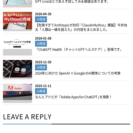
GPT-Liveはとりあえず試してみる価値はあります。
2026-04-30
AI関連
【危険すぎてAnthropicが封印「Claude Mythos」爆誕】今井翔
太「人類は一線を超えた」の内容をまとめました。
2026-01-08
AI関連
「ChatGPT Health（チャットGPTヘルスケア）」登場です。
2025-12-30
AI関連
2026年に向けた OpenAI × Google のAI競争についての考察
2025-12-11
AI関連
なんとアドビが「Adobe Apps for ChatGPT｣を発表！
LEAVE A REPLY