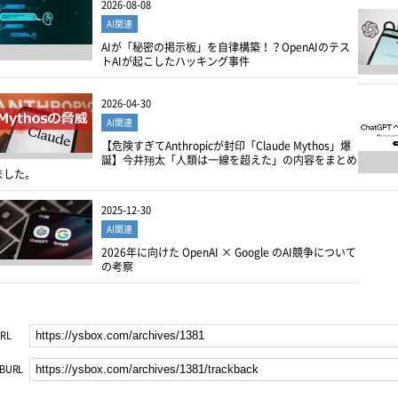
2026-08-08
AI関連
AIが「秘密の掲示板」を自律構築！？OpenAIのテス
トAIが起こしたハッキング事件
2026-04-30
AI関連
【危険すぎてAnthropicが封印「Claude Mythos」爆
誕】今井翔太「人類は一線を超えた」の内容をまとめ
ました。
2025-12-30
AI関連
2026年に向けた OpenAI × Google のAI競争について
の考察
RL
BURL