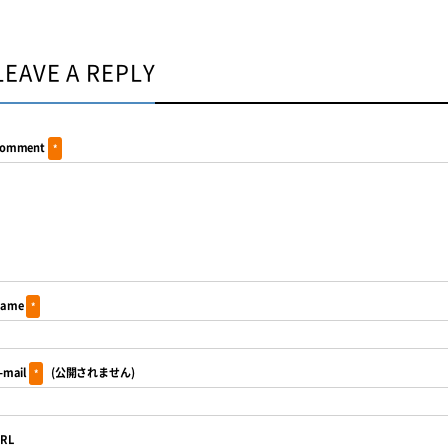
LEAVE A REPLY
omment
*
ame
*
-mail
(公開されません)
*
RL