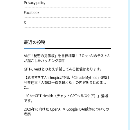
Privacy policy
Facebook
X
最近の投稿
AIが「秘密の掲示板」を自律構築！？OpenAIのテストAI
が起こしたハッキング事件
GPT-Liveはとりあえず試してみる価値はあります。
【危険すぎてAnthropicが封印「Claude Mythos」爆誕】
今井翔太「人類は一線を超えた」の内容をまとめまし
た。
「ChatGPT Health（チャットGPTヘルスケア）」登場
です。
2026年に向けた OpenAI × Google のAI競争についての
考察