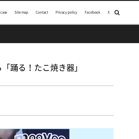
 case
Site map
Contact
Privacy policy
Facebook
X
る「踊る！たこ焼き器」