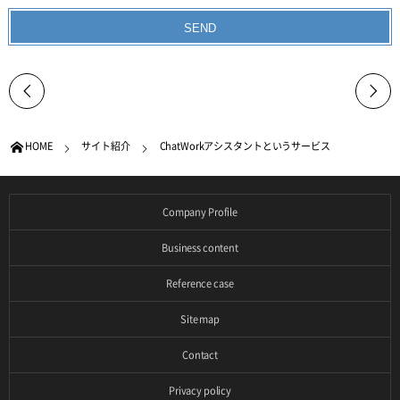
HOME
サイト紹介
ChatWorkアシスタントというサービス
Company Profile
Business content
Reference case
Site map
Contact
Privacy policy