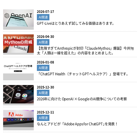
2026-07-17
AI関連
GPT-Liveはとりあえず試してみる価値はあります。
2026-04-30
AI関連
【危険すぎてAnthropicが封印「Claude Mythos」爆誕】今井翔
太「人類は一線を超えた」の内容をまとめました。
2026-01-08
AI関連
「ChatGPT Health（チャットGPTヘルスケア）」登場です。
2025-12-30
AI関連
2026年に向けた OpenAI × Google のAI競争についての考察
2025-12-11
AI関連
なんとアドビが「Adobe Apps for ChatGPT｣を発表！