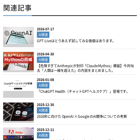
関連記事
2026-07-17
AI関連
GPT-Liveはとりあえず試してみる価値はあります。
2026-04-30
AI関連
【危険すぎてAnthropicが封印「Claude Mythos」爆誕】今井翔
太「人類は一線を超えた」の内容をまとめました。
2026-01-08
AI関連
「ChatGPT Health（チャットGPTヘルスケア）」登場です。
2025-12-30
AI関連
2026年に向けた OpenAI × Google のAI競争についての考察
2025-12-11
AI関連