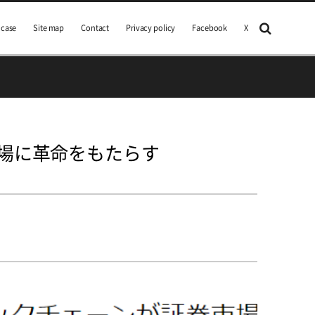
 case
Site map
Contact
Privacy policy
Facebook
X
場に革命をもたらす