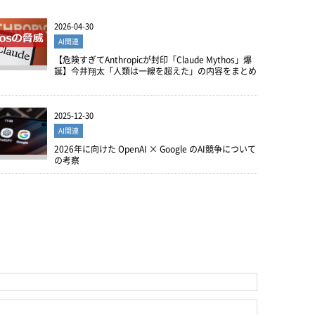
2026-04-30
AI関連
【危険すぎてAnthropicが封印「Claude Mythos」爆
誕】今井翔太「人類は一線を超えた」の内容をまとめ
。
2025-12-30
AI関連
2026年に向けた OpenAI × Google のAI競争について
の考察