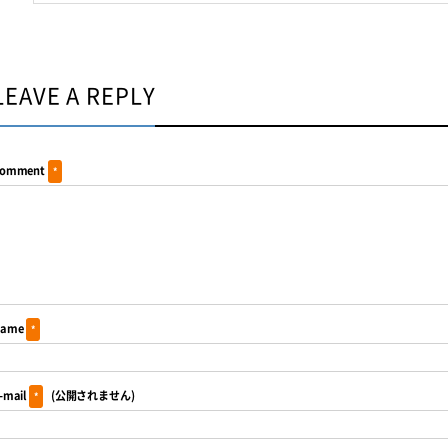
LEAVE A REPLY
omment
*
ame
*
-mail
(公開されません)
*