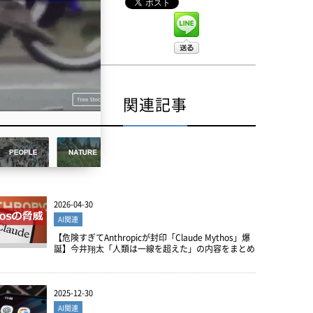
関連記事
2026-04-30
AI関連
【危険すぎてAnthropicが封印「Claude Mythos」爆
誕】今井翔太「人類は一線を超えた」の内容をまとめ
。
2025-12-30
AI関連