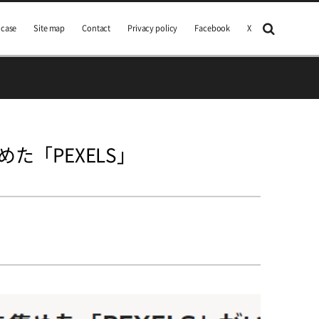
 case
Site map
Contact
Privacy policy
Facebook
X
た「PEXELS」